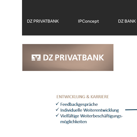
Praktikanten
OFFENE STELLEN - PR
DZ PRIVATBANK
IPConcept
DZ BANK 